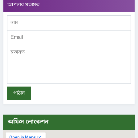
আপনার মতামত
পাঠান
অফিস লোকেশন