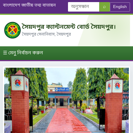
বাংলাদেশ জাতীয় তথ্য বাতায়ন
⌕
English
সৈয়দপুর ক্যান্টনমেন্ট বোর্ড সৈয়দপুর।
সৈয়দপুর সেনানিবাস, সৈয়দপুর
☰ মেনু নির্বাচন করুন