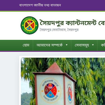
বাংলাদেশ জাতীয় তথ্য বাতায়ন
সৈয়দপুর ক্যান্টনমেন্ট ব
সৈয়দপুর সেনানিবাস, সৈয়দপুর
▾
▾
হোম
আমাদের সম্পর্কে
সেবাসমূহ
কম