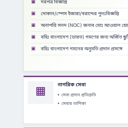
▣
দরপত্র বিজ্ঞপ্তি
▣
দোকান/স্পেস ইজারা/বরাদ্দের পুনঃবিজ্ঞপ্তি
▣
অনাপত্তি সনদ (NOC) জনাব মোঃ আওয়াল হো
▣
বহিঃ বাংলাদেশ (ভারত) গমণের জন্য অর্জিত ছুট
▣
বহিঃ বাংলাদেশ গমনের অনুমতি প্রদান প্রসঙ্গে
সৈয়দপুর ক্যান্টনমেন্ট বোর্ড সৈয়দপুর।
নাগরিক সেবা
▦
সেবা প্রদান প্রতিশ্রুতি
সেবার তালিকা