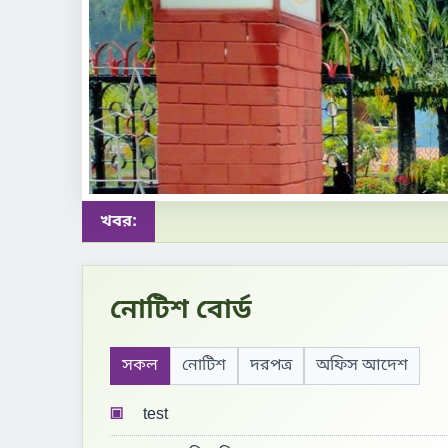
খবর:
নোটিশ বোর্ড
সকল
নোটিশ
দরপত্র
অফিস আদেশ
▣
test