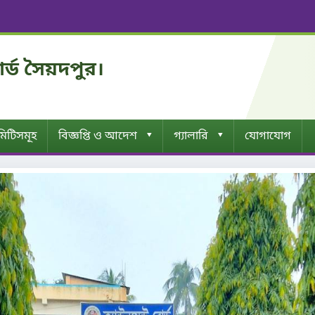
োর্ড সৈয়দপুর।
▾
▾
িটিসমূহ
বিজ্ঞপ্তি ও আদেশ
গ্যালারি
যোগাযোগ