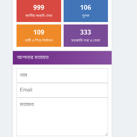
999
106
জাতীয় জরুরি সেবা
দুদক
109
333
নারী ও শিশু নির্যাতন
সরকারি তথ্য ও সেবা
আপনার মতামত