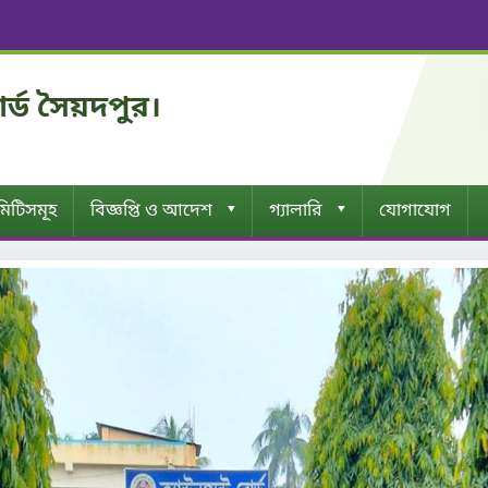
োর্ড সৈয়দপুর।
▾
▾
িটিসমূহ
বিজ্ঞপ্তি ও আদেশ
গ্যালারি
যোগাযোগ