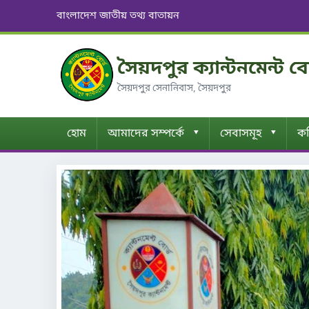
বাংলাদেশ জাতীয় তথ্য বাতায়ন
সৈয়দপুর ক্যান্টনমেন্ট ব
সৈয়দপুর সেনানিবাস, সৈয়দপুর
▾
▾
হোম
আমাদের সম্পর্কে
সেবাসমূহ
কম