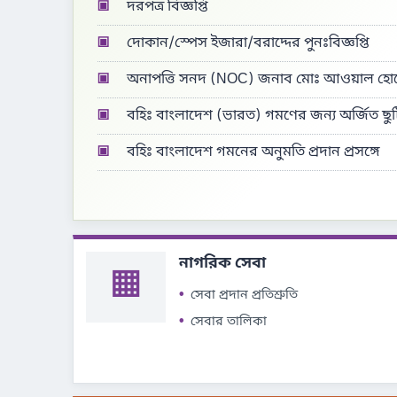
▣
দরপত্র বিজ্ঞপ্তি
▣
দোকান/স্পেস ইজারা/বরাদ্দের পুনঃবিজ্ঞপ্তি
▣
অনাপত্তি সনদ (NOC) জনাব মোঃ আওয়াল হো
▣
বহিঃ বাংলাদেশ (ভারত) গমণের জন্য অর্জিত ছুট
▣
বহিঃ বাংলাদেশ গমনের অনুমতি প্রদান প্রসঙ্গে
সৈয়দপুর ক্যান্টনমেন্ট বোর্ড সৈয়দপুর।
নাগরিক সেবা
▦
সেবা প্রদান প্রতিশ্রুতি
সেবার তালিকা