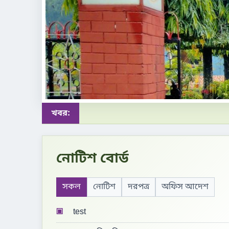
খবর:
নোটিশ বোর্ড
সকল
নোটিশ
দরপত্র
অফিস আদেশ
▣
test