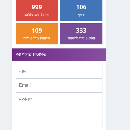
999
106
জাতীয় জরুরি সেবা
দুদক
109
333
নারী ও শিশু নির্যাতন
সরকারি তথ্য ও সেবা
আপনার মতামত